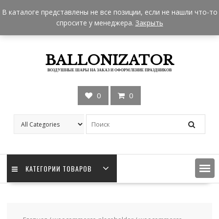
Skip
+7 962 957-18-50
zakaz@ballonizator.ru
В каталоге представлены не все позиции, если не нашли что-то
to
Мы в Москве
Часы работы: 9:00 - 22:00
спросите у менеджера.
Закрыть
content
BALLONIZATOR
ВОЗДУШНЫЕ ШАРЫ НА ЗАКАЗ И ОФОРМЛЕНИЕ ПРАЗДНИКОВ
0
0
КАТЕГОРИИ ТОВАРОВ