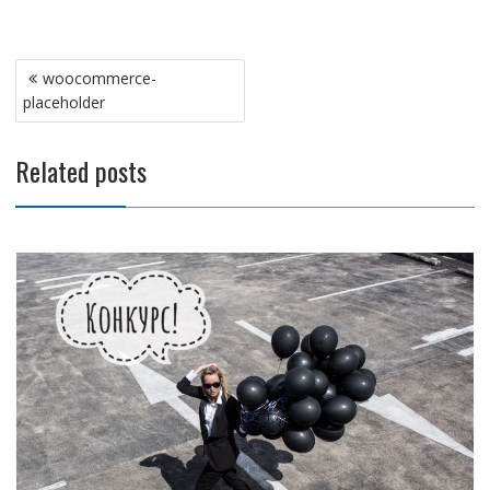
Навигация
woocommerce-
по
placeholder
записям
Related posts