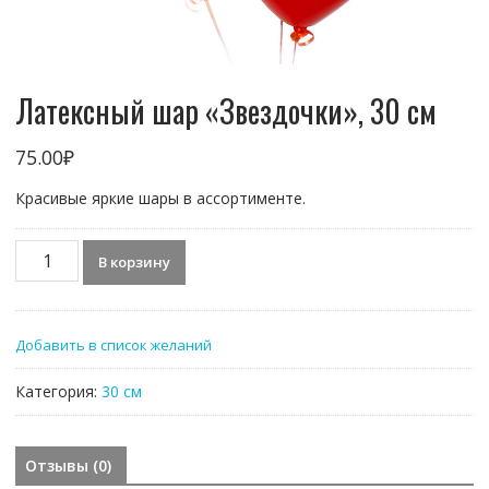
Латексный шар «Звездочки», 30 см
75.00
₽
Красивые яркие шары в ассортименте.
Количество
В корзину
товара
Латексный
шар
Добавить в список желаний
«Звездочки»,
30
Категория:
30 см
см
Отзывы (0)