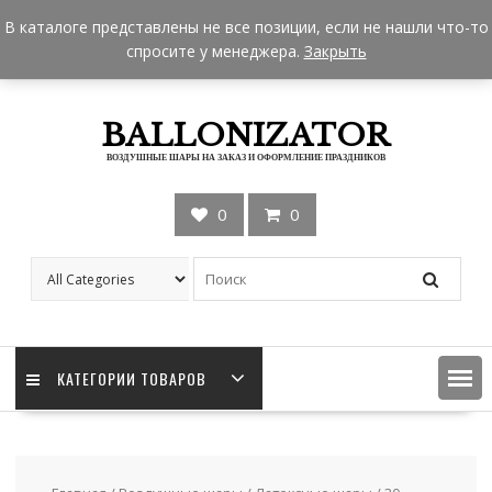
Skip
+7 962 957-18-50
zakaz@ballonizator.ru
В каталоге представлены не все позиции, если не нашли что-то
to
Мы в Москве
Часы работы: 9:00 - 22:00
спросите у менеджера.
Закрыть
content
BALLONIZATOR
ВОЗДУШНЫЕ ШАРЫ НА ЗАКАЗ И ОФОРМЛЕНИЕ ПРАЗДНИКОВ
0
0
КАТЕГОРИИ ТОВАРОВ