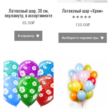
Латексный шар, 30 см,
Латексный шар «Хром»
перламутр, в ассортименте
Оценка
65.00
₽
130.00
₽
5.00
из 5
В корзину
Выберите параметры