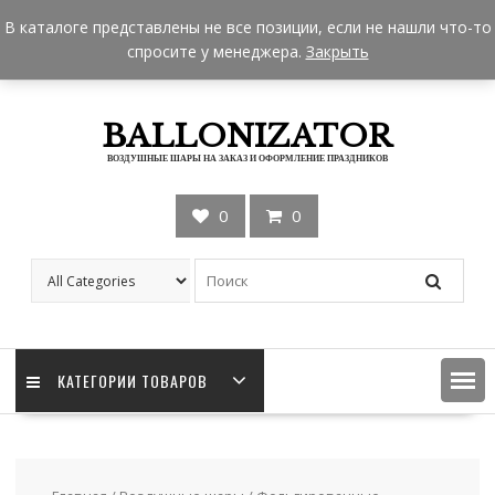
Skip
+7 962 957-18-50
zakaz@ballonizator.ru
В каталоге представлены не все позиции, если не нашли что-то
to
Мы в Москве
Часы работы: 9:00 - 22:00
спросите у менеджера.
Закрыть
content
BALLONIZATOR
ВОЗДУШНЫЕ ШАРЫ НА ЗАКАЗ И ОФОРМЛЕНИЕ ПРАЗДНИКОВ
0
0
КАТЕГОРИИ ТОВАРОВ