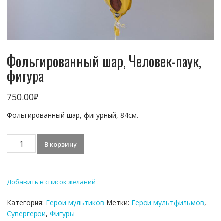
Фольгированный шар, Человек-паук,
фигура
750.00
₽
Фольгированный шар, фигурный, 84см.
Количество
В корзину
товара
Фольгированный
шар,
Добавить в список желаний
Человек-
паук,
Категория:
Герои мультиков
Метки:
Герои мультфильмов
,
фигура
Супергерои
,
Фигуры