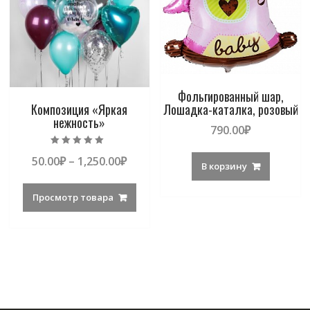
Фольгированный шар,
Композиция «Яркая
Лошадка-каталка, розовый
нежность»
790.00
₽
Оценка
50.00
₽
–
1,250.00
₽
5.00
В корзину
из 5
Просмотр товара