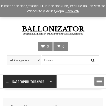
Skip
+7 962 957-18-50
zakaz@ballonizator.ru
В каталоге представлены не все позиции, если не нашли что-то
to
Мы в Москве
Часы работы: 9:00 - 22:00
спросите у менеджера.
Закрыть
content
BALLONIZATOR
ВОЗДУШНЫЕ ШАРЫ НА ЗАКАЗ И ОФОРМЛЕНИЕ ПРАЗДНИКОВ
0
0
КАТЕГОРИИ ТОВАРОВ