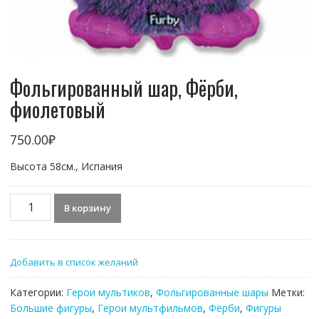
Фольгированный шар, Фёрби,
фиолетовый
750.00
₽
Высота 58см., Испания
Количество
В корзину
товара
Фольгированный
шар,
Добавить в список желаний
Фёрби,
фиолетовый
Категории:
Герои мультиков
,
Фольгированные шары
Метки:
Большие фигуры
,
Герои мультфильмов
,
Фёрби
,
Фигуры