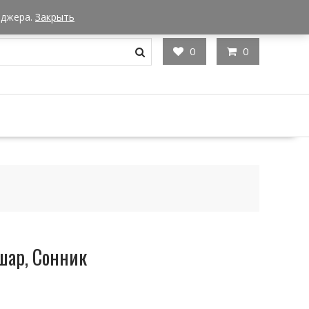
Мы в Москве
Часы работы: 9:00 - 22:00
еджера.
Закрыть
0
0
шар, Сонник