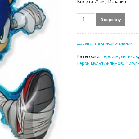
Высота 71см., Испания
Количество
В корзину
товара
Фольгированный
шар,
Добавить в список желаний
Сонник
Категории:
Герои мультиков
Герои мультфильмов
,
Фигур