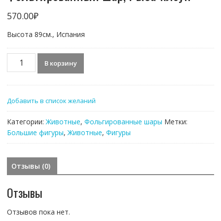
570.00
₽
Высота 89см., Испания
Количество
В корзину
товара
Фольгированный
шар,
Добавить в список желаний
Рыба-
клоун
Категории:
Животные
,
Фольгированные шары
Метки:
Большие фигуры
,
Животные
,
Фигуры
Отзывы (0)
Отзывы
Отзывов пока нет.