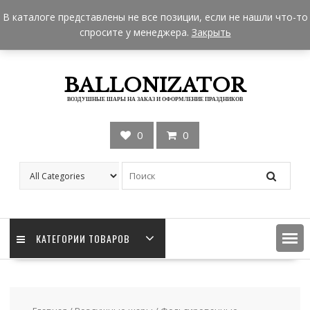
Skip
+7 962 957-18-50
zakaz@ballonizator.ru
В каталоге представлены не все позиции, если не нашли что-то
to
Мы в Москве
Часы работы: 9:00 - 22:00
спросите у менеджера.
Закрыть
content
BALLONIZATOR
ВОЗДУШНЫЕ ШАРЫ НА ЗАКАЗ И ОФОРМЛЕНИЕ ПРАЗДНИКОВ
0
0
КАТЕГОРИИ ТОВАРОВ