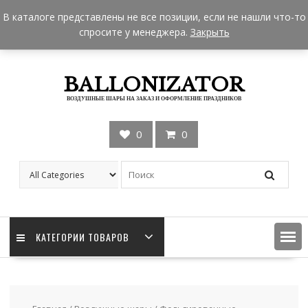
Skip
+7 962 957-18-50
zakaz@ballonizator.ru
В каталоге представлены не все позиции, если не нашли что-то
to
Мы в Москве
Часы работы: 9:00 - 22:00
спросите у менеджера.
Закрыть
content
BALLONIZATOR
ВОЗДУШНЫЕ ШАРЫ НА ЗАКАЗ И ОФОРМЛЕНИЕ ПРАЗДНИКОВ
0
0
КАТЕГОРИИ ТОВАРОВ