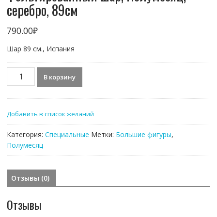
серебро, 89см
790.00
₽
Шар 89 см., Испания
Количество
В корзину
товара
Фольгированный
шар,
Добавить в список желаний
Полумесяц,
серебро,
Категория:
Специальные
Метки:
Большие фигуры
,
89см
Полумесяц
Отзывы (0)
Отзывы