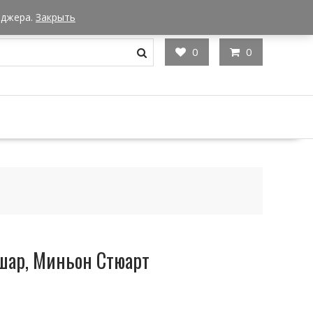
Мы в Москве
Часы работы: 9:00 - 22:00
еджера.
Закрыть
0
0
шар, Миньон Стюарт