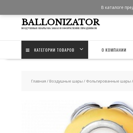
Skip
В каталоге пре
to
content
BALLONIZATOR
ВОЗДУШНЫЕ ШАРЫ НА ЗАКАЗ И ОФОРМЛЕНИЕ ПРАЗДНИКОВ
КАТЕГОРИИ ТОВАРОВ
О КОМПАНИИ
Главная
/
Воздушные шары
/
Фольгированные шары