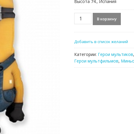
Высота 74., Испания
Количество
В корзину
товара
Фольгированный
шар,
Добавить в список желаний
Миньон
Стюарт
Категории:
Герои мультиков
Герои мультфильмов
,
Минь