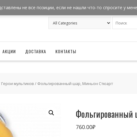
+7 962 957-18-50
zakaz@ballonizator.ru
дставлены не все позиции, если не нашли что-то спросите у мен
АКЦИИ
ДОСТАВКА
КОНТАКТЫ
/
Герои мультиков
/ Фольгированный шар, Миньон Стюарт
Фольгированный 
760.00
₽