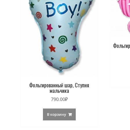
Фольгир
Фольгированный шар, Ступня
мальчика
790.00
₽
В корзину