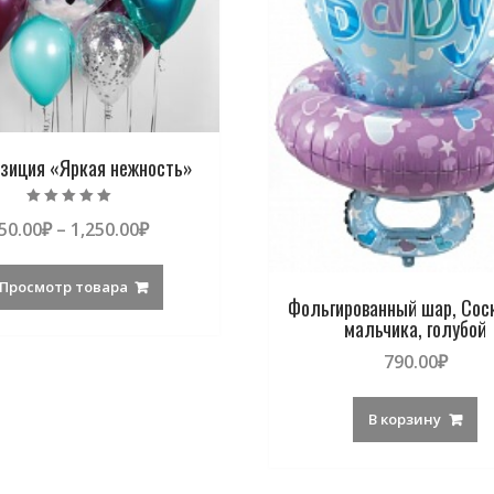
зиция «Яркая нежность»
Оценка
50.00
₽
–
1,250.00
₽
5.00
из 5
Просмотр товара
Фольгированный шар, Сос
мальчика, голубой
790.00
₽
В корзину