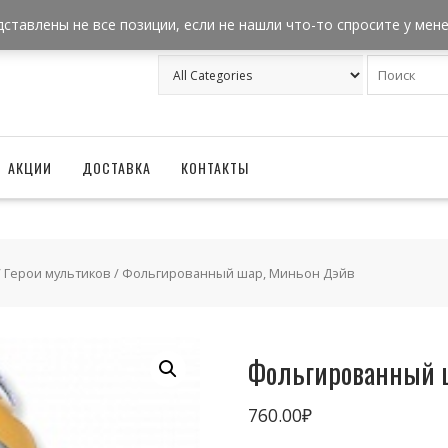
+7 962 957-18-50
zakaz@ballonizator.ru
дставлены не все позиции, если не нашли что-то спросите у мен
АКЦИИ
ДОСТАВКА
КОНТАКТЫ
/
Герои мультиков
/ Фольгированный шар, Миньон Дэйв
Фольгированный 
760.00
₽