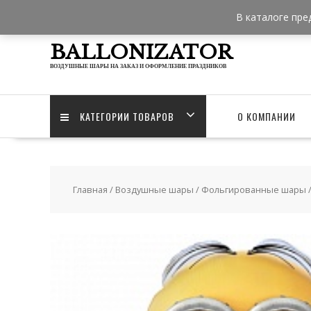
Skip
В каталоге пре
to
content
BALLONIZATOR
ВОЗДУШНЫЕ ШАРЫ НА ЗАКАЗ И ОФОРМЛЕНИЕ ПРАЗДНИКОВ
КАТЕГОРИИ ТОВАРОВ
О КОМПАНИИ
Главная
/
Воздушные шары
/
Фольгированные шары