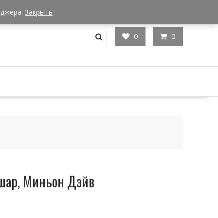
Мы в Москве
Часы работы: 9:00 - 22:00
еджера.
Закрыть
0
0
шар, Миньон Дэйв