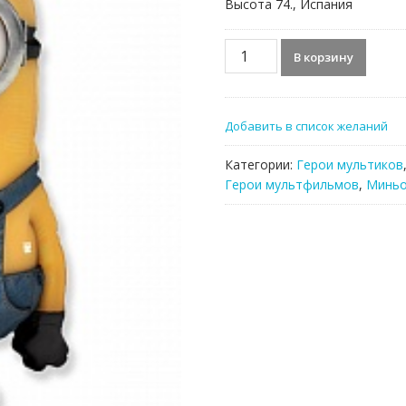
Высота 74., Испания
Количество
В корзину
товара
Фольгированный
шар,
Добавить в список желаний
Миньон
Дэйв
Категории:
Герои мультиков
Герои мультфильмов
,
Минь