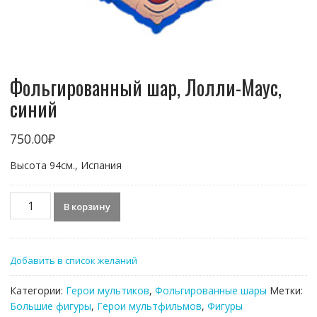
Фольгированный шар, Лолли-Маус,
синий
750.00
₽
Высота 94см., Испания
Количество
В корзину
товара
Фольгированный
шар,
Добавить в список желаний
Лолли-
Маус,
Категории:
Герои мультиков
,
Фольгированные шары
Метки:
синий
Большие фигуры
,
Герои мультфильмов
,
Фигуры