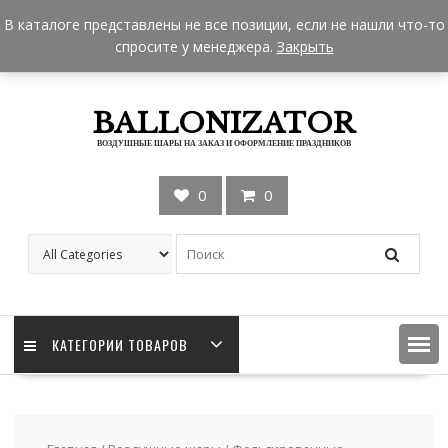
Skip
+7 962 957-18-50
zakaz@ballonizator.ru
В каталоге представлены не все позиции, если не нашли что-то
to
Мы в Москве
Часы работы: 9:00 - 22:00
спросите у менеджера.
Закрыть
content
BALLONIZATOR
ВОЗДУШНЫЕ ШАРЫ НА ЗАКАЗ И ОФОРМЛЕНИЕ ПРАЗДНИКОВ
0
0
КАТЕГОРИИ ТОВАРОВ