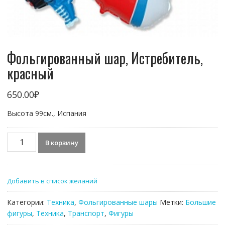
Фольгированный шар, Истребитель,
красный
650.00
₽
Высота 99см., Испания
Количество
В корзину
товара
Фольгированный
шар,
Добавить в список желаний
Истребитель,
красный
Категории:
Техника
,
Фольгированные шары
Метки:
Большие
фигуры
,
Техника
,
Транспорт
,
Фигуры