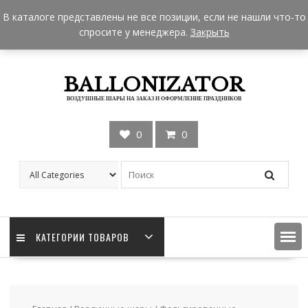
Skip
+7 962 957-18-50
zakaz@ballonizator.ru
В каталоге представлены не все позиции, если не нашли что-то
to
Мы в Москве
Часы работы: 9:00 - 22:00
спросите у менеджера.
Закрыть
content
BALLONIZATOR
ВОЗДУШНЫЕ ШАРЫ НА ЗАКАЗ И ОФОРМЛЕНИЕ ПРАЗДНИКОВ
0
0
КАТЕГОРИИ ТОВАРОВ