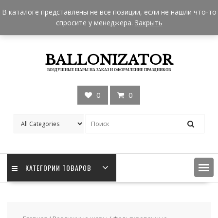
Skip
+7 962 957-18-50
zakaz@ballonizator.ru
В каталоге представлены не все позиции, если не нашли что-то
to
Мы в Москве
Часы работы: 9:00 - 22:00
спросите у менеджера.
Закрыть
content
BALLONIZATOR
ВОЗДУШНЫЕ ШАРЫ НА ЗАКАЗ И ОФОРМЛЕНИЕ ПРАЗДНИКОВ
0
0
КАТЕГОРИИ ТОВАРОВ