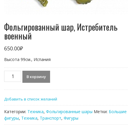
Фольгированный шар, Истребитель
военный
650.00
₽
Высота 99см., Испания
Количество
В корзину
товара
Фольгированный
шар,
Добавить в список желаний
Истребитель
военный
Категории:
Техника
,
Фольгированные шары
Метки:
Большие
фигуры
,
Техника
,
Транспорт
,
Фигуры