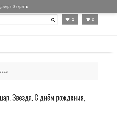
Мы в Москве
Часы работы: 9:00 - 22:00
еджера.
Закрыть
0
0
везды
ар, Звезда, С днём рождения,