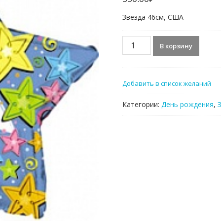
Звезда 46см, США
Количество
В корзину
товара
Фольгированный
шар,
Добавить в список желаний
Звезда,
С
Категории:
День рождения
,
днём
рождения,
звезды