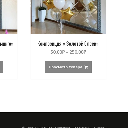
минго»
Композиция « Золотой блеск»
50.00
₽
–
250.00
₽
Просмотр товара