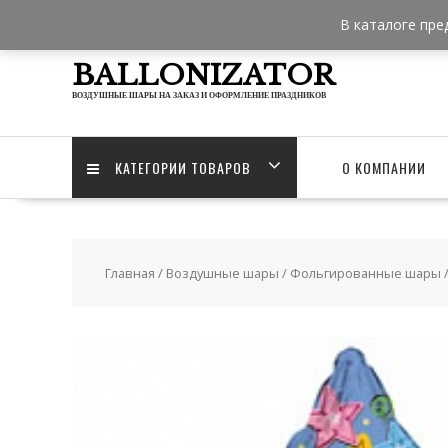
Skip
В каталоге пре
to
content
BALLONIZATOR
ВОЗДУШНЫЕ ШАРЫ НА ЗАКАЗ И ОФОРМЛЕНИЕ ПРАЗДНИКОВ
КАТЕГОРИИ ТОВАРОВ
О КОМПАНИИ
Главная
/
Воздушные шары
/
Фольгированные шары