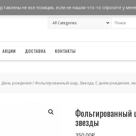
+7 962 957-18-50
zakaz@ballonizator.ru
дставлены не все позиции, если не нашли что-то спросите у мен
АКЦИИ
ДОСТАВКА
КОНТАКТЫ
/
День рождения
/ Фольгированный шар, Звезда, С днём рождения, з
Фольгированный ш
звезды
350.00
₽