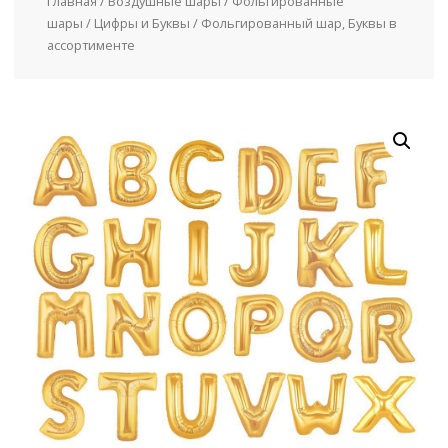
Главная
/
Воздушные шары
/
Фольгированные
шары
/
Цифры и Буквы
/ Фольгированный шар, Буквы в
ассортименте