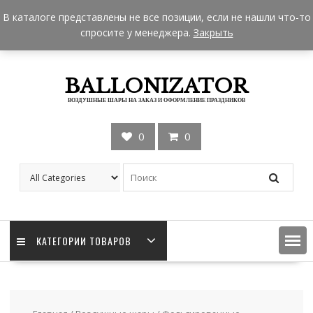
Skip
+7 962 957-18-50
zakaz@ballonizator.ru
В каталоге представлены не все позиции, если не нашли что-то
to
Мы в Москве
Часы работы: 9:00 - 22:00
спросите у менеджера.
Закрыть
content
BALLONIZATOR
ВОЗДУШНЫЕ ШАРЫ НА ЗАКАЗ И ОФОРМЛЕНИЕ ПРАЗДНИКОВ
0
0
КАТЕГОРИИ ТОВАРОВ