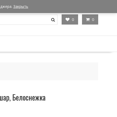
Мы в Москве
Часы работы: 9:00 - 22:00
еджера.
Закрыть
0
0
ар, Белоснежка