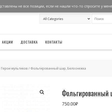
+7 962 957-18-50
zakaz@ballonizator.ru
дставлены не все позиции, если не нашли что-то спросите у мен
АКЦИИ
ДОСТАВКА
КОНТАКТЫ
/
Герои мультиков
/ Фольгированный шар, Белоснежка
Фольгированный ш
750.00
₽