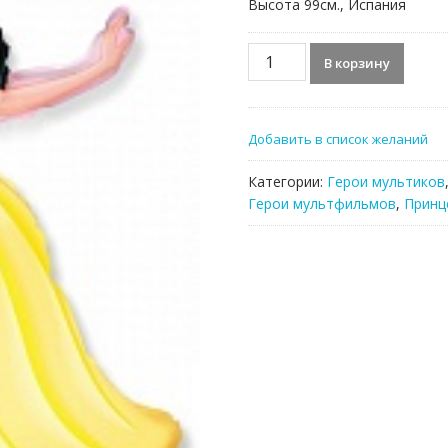
Высота 99см., Испания
Количество
В корзину
товара
Фольгированный
шар,
Добавить в список желаний
Белоснежка
Категории:
Герои мультиков
Герои мультфильмов
,
Принц