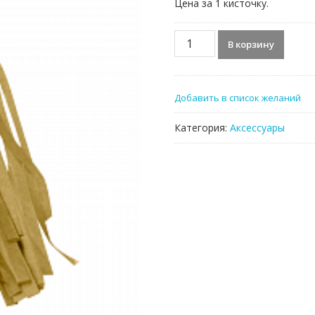
Цена за 1 кисточку.
Количество
В корзину
товара
Тассел-
кисточка,
Добавить в список желаний
золото
Категория:
Аксессуары