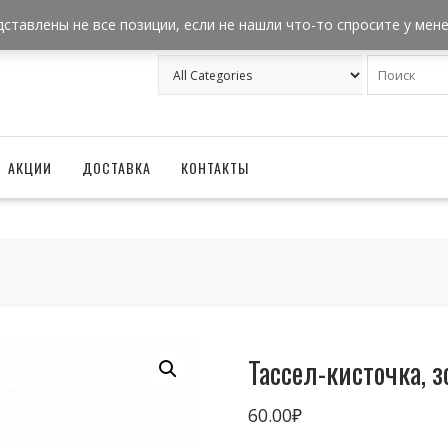
+7 962 957-18-50
zakaz@ballonizator.ru
дставлены не все позиции, если не нашли что-то спросите у мен
АКЦИИ
ДОСТАВКА
КОНТАКТЫ
Тассел-кисточка, з
60.00
₽