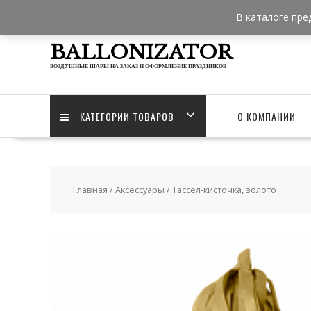
Skip
В каталоге пре
to
content
BALLONIZATOR
ВОЗДУШНЫЕ ШАРЫ НА ЗАКАЗ И ОФОРМЛЕНИЕ ПРАЗДНИКОВ
КАТЕГОРИИ ТОВАРОВ
О КОМПАНИИ
Главная
/
Аксессуары
/ Тассел-кисточка, золото