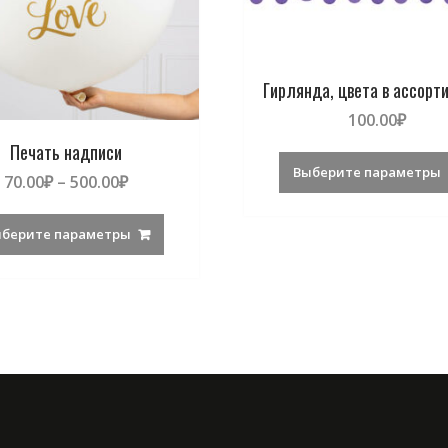
Гирлянда, цвета в ассорт
100.00
₽
Печать надписи
Выберите параметры
70.00
₽
–
500.00
₽
берите параметры