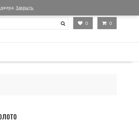
Мы в Москве
Часы работы: 9:00 - 22:00
еджера.
Закрыть
0
0
олото