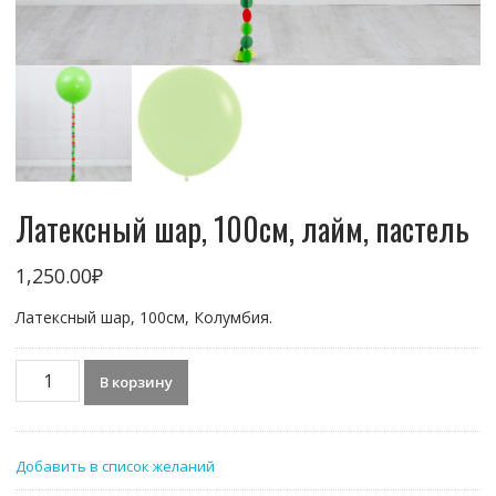
Латексный шар, 100см, лайм, пастель
1,250.00
₽
Латексный шар, 100см, Колумбия.
Количество
В корзину
товара
Латексный
шар,
Добавить в список желаний
100см,
лайм,