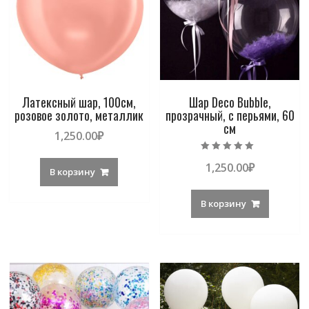
Латексный шар, 100см,
Шар Deco Bubble,
розовое золото, металлик
прозрачный, с перьями, 60
см
1,250.00
₽
Оценка
1,250.00
₽
5.00
В корзину
из 5
В корзину