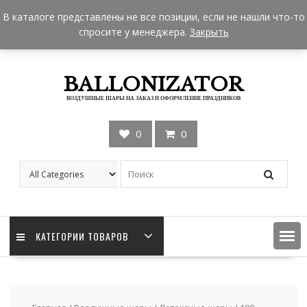
Skip
+7 962 957-18-50
zakaz@ballonizator.ru
В каталоге представлены не все позиции, если не нашли что-то
to
Мы в Москве
Часы работы: 9:00 - 22:00
спросите у менеджера.
Закрыть
content
BALLONIZATOR
ВОЗДУШНЫЕ ШАРЫ НА ЗАКАЗ И ОФОРМЛЕНИЕ ПРАЗДНИКОВ
0
0
КАТЕГОРИИ ТОВАРОВ