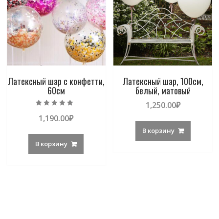
Латексный шар с конфетти,
Латексный шар, 100см,
60см
белый, матовый
1,250.00
₽
Оценка
1,190.00
₽
5.00
из 5
В корзину
В корзину