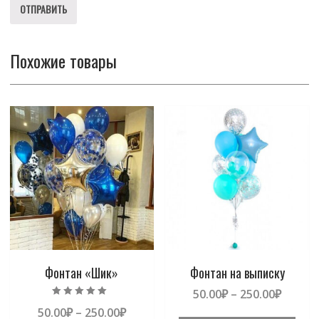
Похожие товары
Фонтан «Шик»
Фонтан на выписку
50.00
₽
–
250.00
₽
Оценка
50.00
₽
–
250.00
₽
5.00