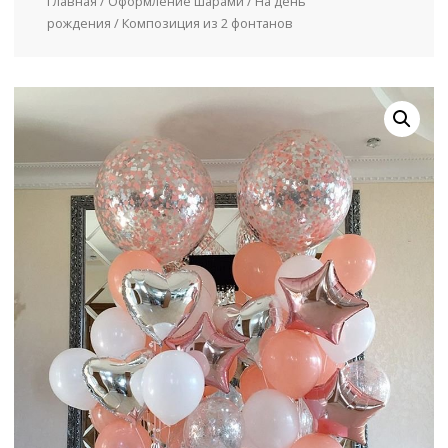
Главная
/
Оформление шарами
/
На день
рождения
/ Композиция из 2 фонтанов