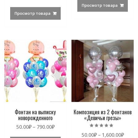
из 5
Просмотр товара
Просмотр товара
Фонтан на выписку
Композиция из 2 фонтанов
новорожденного
«Девичьи грезы»
50.00
₽
–
790.00
₽
Оценка
50.00
₽
–
1,600.00
₽
5.00