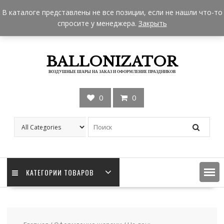
Skip
+7 962 957-18-50
zakaz@ballonizator.ru
В каталоге представлены не все позиции, если не нашли что-то
to
Мы в Москве
Часы работы: 9:00 - 22:00
спросите у менеджера.
Закрыть
content
BALLONIZATOR
ВОЗДУШНЫЕ ШАРЫ НА ЗАКАЗ И ОФОРМЛЕНИЕ ПРАЗДНИКОВ
0
0
КАТЕГОРИИ ТОВАРОВ