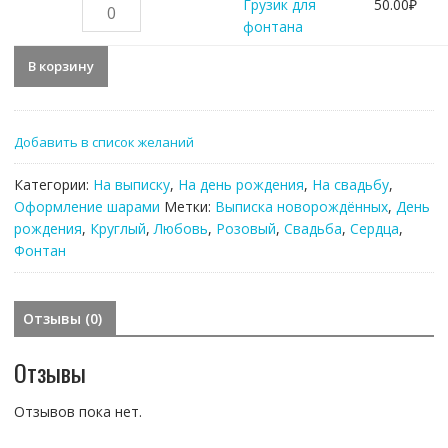
пастель,
Количество
Грузик для
50.00
₽
цвета
товара
фонтана
в
Грузик
В корзину
ассортименте
для
фонтана
Добавить в список желаний
Категории:
На выписку
,
На день рождения
,
На свадьбу
,
Оформление шарами
Метки:
Выписка новорождённых
,
День
рождения
,
Круглый
,
Любовь
,
Розовый
,
Свадьба
,
Сердца
,
Фонтан
Отзывы (0)
Отзывы
Отзывов пока нет.