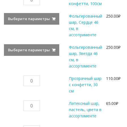
товара
конфетти, 100см
Латексный
шар
Фольгированный
250.00
₽
Выберите параметры
с
шар, Сердце 46
конфетти,
см, в
100см
ассотрименте
Фольгированный
250.00
₽
Выберите параметры
шар, Звезда 46
см, в
ассортименте
Количество
Прозрачный шар
110.00
₽
товара
с конфетти, 30
Прозрачный
см
шар
с
Количество
Латексный шар,
65.00
₽
конфетти,
товара
пастель, цвета в
30
Латексный
ассортименте
см
шар,