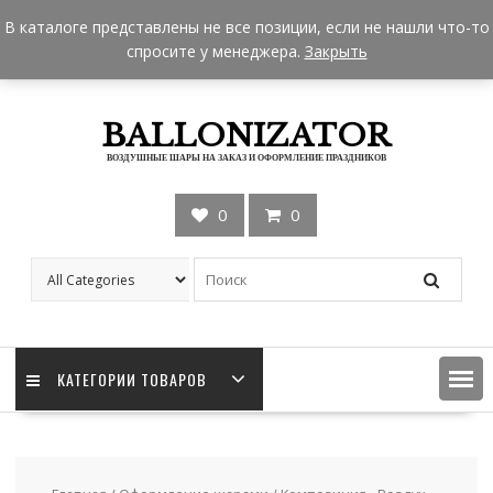
Skip
+7 962 957-18-50
zakaz@ballonizator.ru
В каталоге представлены не все позиции, если не нашли что-то
to
Мы в Москве
Часы работы: 9:00 - 22:00
спросите у менеджера.
Закрыть
content
BALLONIZATOR
ВОЗДУШНЫЕ ШАРЫ НА ЗАКАЗ И ОФОРМЛЕНИЕ ПРАЗДНИКОВ
0
0
КАТЕГОРИИ ТОВАРОВ