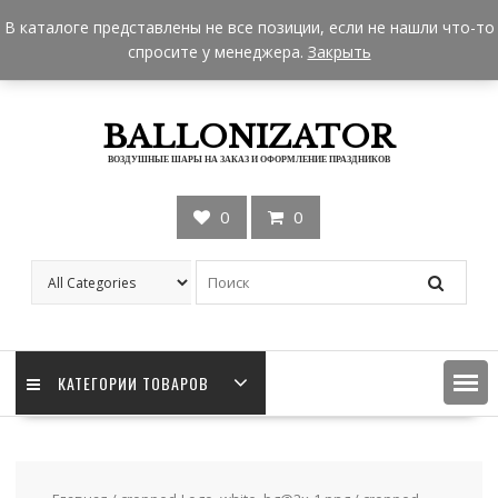
Skip
+7 962 957-18-50
zakaz@ballonizator.ru
В каталоге представлены не все позиции, если не нашли что-то
to
Мы в Москве
Часы работы: 9:00 - 22:00
спросите у менеджера.
Закрыть
content
BALLONIZATOR
ВОЗДУШНЫЕ ШАРЫ НА ЗАКАЗ И ОФОРМЛЕНИЕ ПРАЗДНИКОВ
0
0
КАТЕГОРИИ ТОВАРОВ