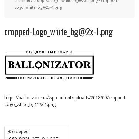
Главная
/
cropped-Logo_white_bg@2x-1.png
/
cropped-
Logo_white_bg@2x-1.png
cropped-Logo_white_bg@2x-1.png
https://ballonizator.ru/wp-content/uploads/2018/09/
cropped-
Logo_white_bg@2x-1.png
Навигация
cropped-
по
Logo_white_bg@2x-1.png