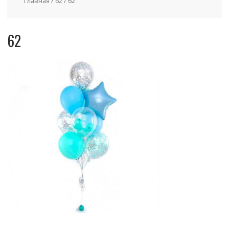
Главная
/
62
/ 62
62