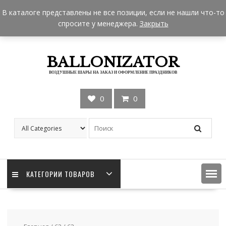
Skip
+7 962 957-18-50
zakaz@ballonizator.ru
В каталоге представлены не все позиции, если не нашли что-то
to
Мы в Москве
Часы работы: 9:00 - 22:00
спросите у менеджера.
Закрыть
content
BALLONIZATOR
ВОЗДУШНЫЕ ШАРЫ НА ЗАКАЗ И ОФОРМЛЕНИЕ ПРАЗДНИКОВ
0
0
КАТЕГОРИИ ТОВАРОВ