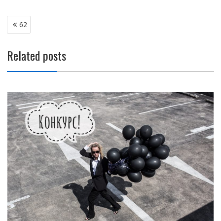
Навигация
62
по
записям
Related posts