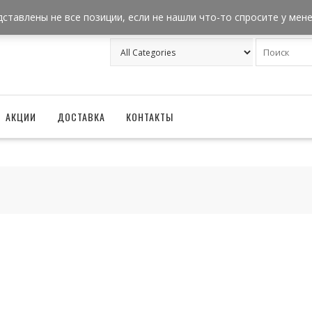
+7 962 957-18-50
zakaz@ballonizator.ru
дставлены не все позиции, если не нашли что-то спросите у мен
АКЦИИ
ДОСТАВКА
КОНТАКТЫ