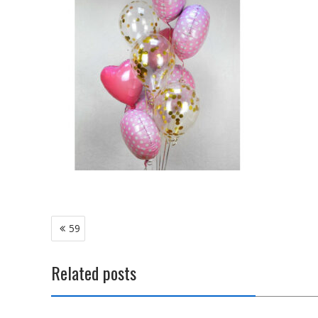
Навигация
59
по
записям
Related posts