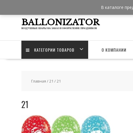
Skip
В каталоге пре
to
content
BALLONIZATOR
ВОЗДУШНЫЕ ШАРЫ НА ЗАКАЗ И ОФОРМЛЕНИЕ ПРАЗДНИКОВ
КАТЕГОРИИ ТОВАРОВ
О КОМПАНИИ
Главная
/
21
/ 21
21