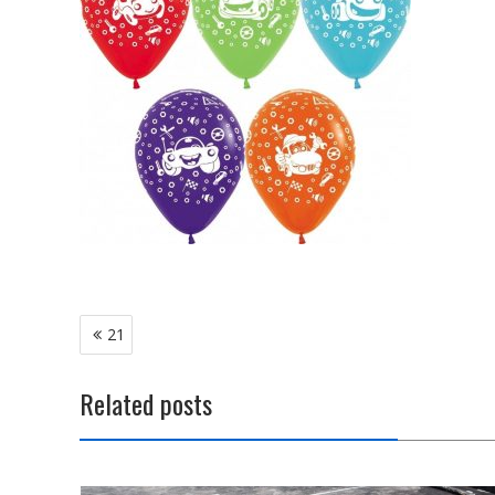
Навигация
21
по
записям
Related posts