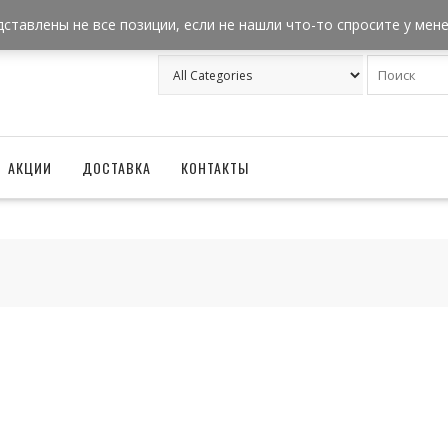
+7 962 957-18-50
zakaz@ballonizator.ru
дставлены не все позиции, если не нашли что-то спросите у мен
АКЦИИ
ДОСТАВКА
КОНТАКТЫ