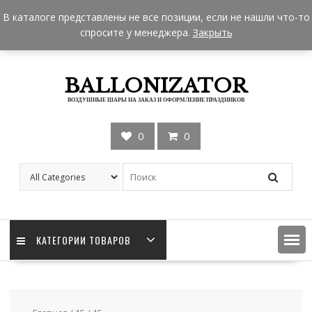
Skip
+7 962 957-18-50
zakaz@ballonizator.ru
В каталоге представлены не все позиции, если не нашли что-то
to
Мы в Москве
Часы работы: 9:00 - 22:00
спросите у менеджера.
Закрыть
content
BALLONIZATOR
ВОЗДУШНЫЕ ШАРЫ НА ЗАКАЗ И ОФОРМЛЕНИЕ ПРАЗДНИКОВ
0
0
КАТЕГОРИИ ТОВАРОВ