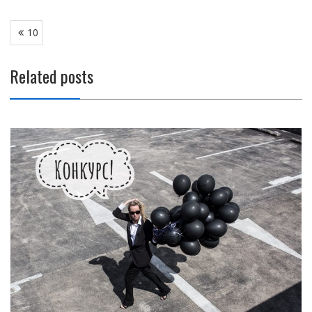
Навигация
10
по
записям
Related posts