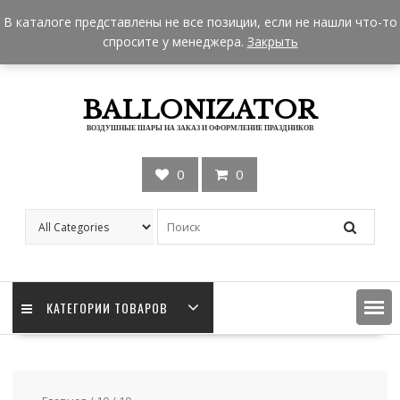
Skip
+7 962 957-18-50
zakaz@ballonizator.ru
В каталоге представлены не все позиции, если не нашли что-то
to
Мы в Москве
Часы работы: 9:00 - 22:00
спросите у менеджера.
Закрыть
content
BALLONIZATOR
ВОЗДУШНЫЕ ШАРЫ НА ЗАКАЗ И ОФОРМЛЕНИЕ ПРАЗДНИКОВ
0
0
КАТЕГОРИИ ТОВАРОВ