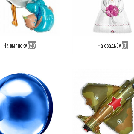
На выписку
(29)
На свадьбу
(9)