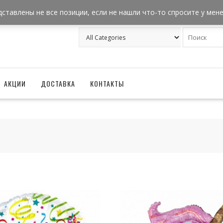
+7 962 957-18-50
zakaz@ballonizator.ru
дставлены не все позиции, если не нашли что-то спросите у мен
АКЦИИ
ДОСТАВКА
КОНТАКТЫ