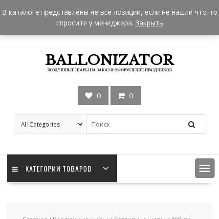
Skip
+7 962 957-18-50
zakaz@ballonizator.ru
В каталоге представлены не все позиции, если не нашли что-то
to
Мы в Москве
Часы работы: 9:00 - 22:00
спросите у менеджера.
Закрыть
content
BALLONIZATOR
ВОЗДУШНЫЕ ШАРЫ НА ЗАКАЗ И ОФОРМЛЕНИЕ ПРАЗДНИКОВ
0
0
КАТЕГОРИИ ТОВАРОВ