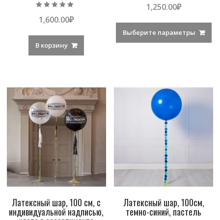
1,250.00
₽
Оценка
1,600.00
₽
5.00
из 5
Выберите параметры
В корзину
Латексный шар, 100 см, с
Латексный шар, 100см,
индивидуальной надписью,
темно-синий, пастель